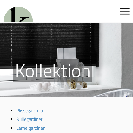
Kollektion
Plisségardiner
Rullegardiner
Lamelgardiner